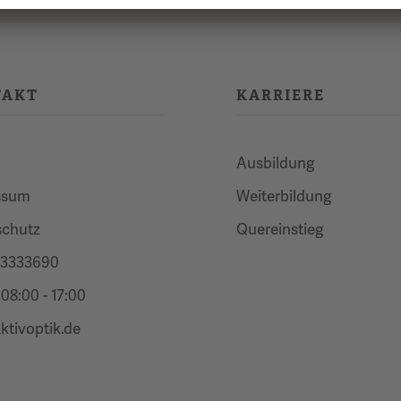
TAKT
KARRIERE
n
Ausbildung
ssum
Weiterbildung
schutz
Quereinstieg
 3333690
08:00 - 17:00
ktivoptik.de