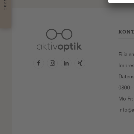
KON
Filiale
Impre
Daten
0800 -
Mo-Fr: 
info@a